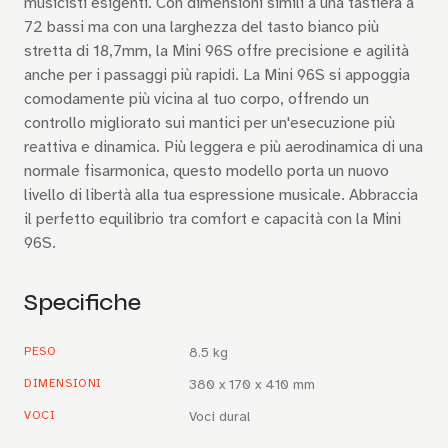
musicisti esigenti. Con dimensioni simili a una tastiera a
72 bassi ma con una larghezza del tasto bianco più
stretta di 18,7mm, la Mini 96S offre precisione e agilità
anche per i passaggi più rapidi. La Mini 96S si appoggia
comodamente più vicina al tuo corpo, offrendo un
controllo migliorato sui mantici per un'esecuzione più
reattiva e dinamica. Più leggera e più aerodinamica di una
normale fisarmonica, questo modello porta un nuovo
livello di libertà alla tua espressione musicale. Abbraccia
il perfetto equilibrio tra comfort e capacità con la Mini
96S.
Specifiche
PESO
8.5 kg
DIMENSIONI
380 x 170 x 410 mm
VOCI
Voci dural