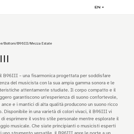
EN
he
/
Bottoni
/
B96III
/
Mezza Estate
II
il B96III – una fisarmonica progettata per soddisfare
enza del musicista con la sua ampia gamma sonora e le
teristiche attentamente studiate. Il corpo compatto e il
ggero garantiscono un'esperienza di suono confortevole,
 ance e i mantici di alta qualità producono un suono ricco
 Disponibile in una varietà di colori vivaci, il B96III vi
di esprimere il vostro stile personale mentre esplorate il
aggio musicale. Che siate principianti o musicisti esperti
di uno strumento versatile, il B96III apre le porte a un