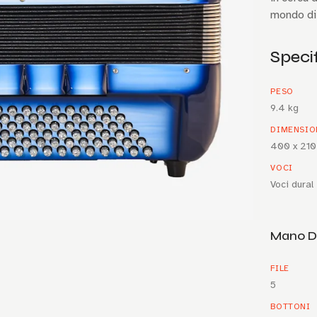
mondo di 
Speci
PESO
9.4 kg
DIMENSIO
400 x 210
VOCI
Voci dural
Mano D
FILE
5
BOTTONI