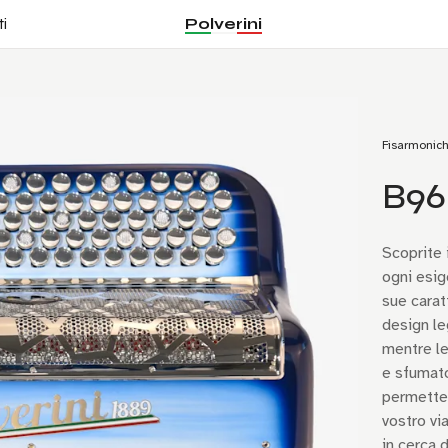
Polverini
i
Fisarmonic
B96I
Scoprite 
ogni esig
sue carat
design le
mentre le
e sfumato.
permette 
vostro vi
in cerca 