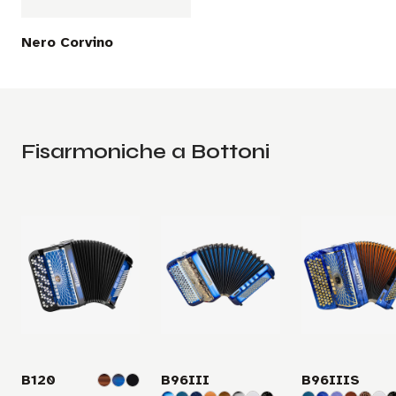
Nero Corvino
Fisarmoniche a Bottoni
B120
B96III
B96IIIS